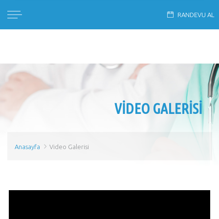
RANDEVU AL
VIDEO GALERISI
Anasayfa
Video Galerisi